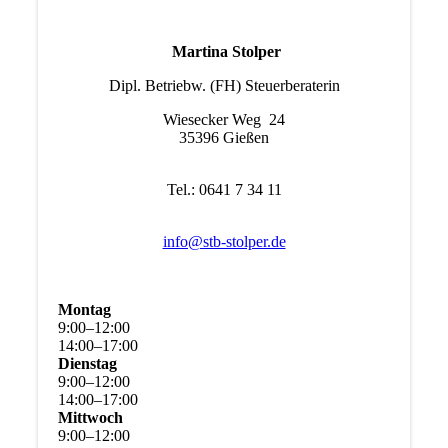
Martina Stolper
Dipl. Betriebw. (FH) Steuerberaterin
Wiesecker Weg 24
35396 Gießen
Tel.: 0641 7 34 11
info@stb-stolper.de
Montag
9
:
00
–
12
:
00
14
:
00
–
17
:
00
Dienstag
9
:
00
–
12
:
00
14
:
00
–
17
:
00
Mittwoch
9
:
00
–
12
:
00