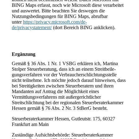
BING Maps erfasst, noch wie Microsoft diese verarbeitet
und auswertet. Bitte beachten Sie deswegen die
Nutzungsbedingungen für BING Maps, abrufbar
unter
https://privacy.microsoft.com/de-
de/privacystatement/
(dort Bereich BING anklicken).
Ergänzung
Gemäß § 36 Abs. 1 Nr. 1 VSBG erklären ich, Martina
Stolper Steuerberatung, dass ich an einem Streit­bei­le­
gungs­ver­fah­ren vor der Verbraucherschlichtungsstelle
nicht teilnehme. Ich möchte jedoch darauf hinweisen, dass
bei Streitigkeiten zwischen Steuerberatern und ihren
Mandanten auf Antrag die Möglichkeit eines
Vermittlungsverfahrens mit au­ßer­ge­richt­lich­er
Streitschlichtung bei der regionalen Steuerberaterkammer
Hessen gemäß § 76 Abs. 2 Nr. 3 StBerG besteht.
Steuerberaterkammer Hessen, Gutleutstr. 175, 60327
Frankfurt am Main
Zuständige Aufsichtsbehörde: Steuerberaterkammer