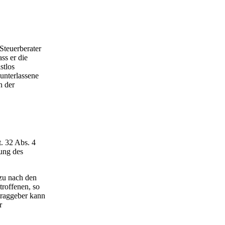
Steuerberater
ss er die
stlos
 unterlassene
n der
. 32 Abs. 4
ung des
azu nach den
troffenen, so
traggeber kann
r