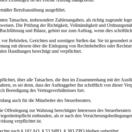
emäßer Berufsausübung ausgeführt.
nten Tatsachen, insbesondere Zahlenangaben, als richtig zugrunde lege
hinzuweisen. Die Prüfung der Richtigkeit, Vollständigkeit und Ordnungsmä
chführung und Bilanz, gehört nur zum Auftrag, wenn dies schriftlich v
 vor Behörden, Gerichten und sonstigen Stellen dar. Sie ist gesondert zu 
ung mit diesem über die Einlegung von Rechtsbehelfen oder Rechtsmi
nden Handlungen berechtigt und verpflichtet.
rpflichtet, über alle Tatsachen, die ihm im Zusammenhang mit der Ausf
ren, es sei denn, dass der Auftraggeber ihn schriftlich von dieser Ver
ach Beendigung des Vertragsverhältnisses fort.
fang auch für die Mitarbeiter des Steuerberaters.
die Offenlegung zur Wahrung berechtigter Interessen des Steuerberaters 
hwiegenheitspflicht entbunden, als er nach den Versicherungsbedingunge
rkung verpflichtet ist.
rechte nach § 102 AO, § 53 StPO, § 383 ZPO bleiben unberührt.