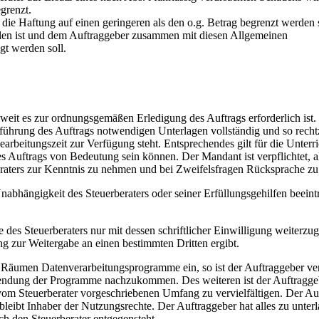
grenzt.
die Haftung auf einen geringeren als den o.g. Betrag begrenzt werden s
tellen ist und dem Auftraggeber zusammen mit diesen Allgemeinen
gt werden soll.
soweit es zur ordnungsgemäßen Erledigung des Auftrags erforderlich ist.
usführung des Auftrags notwendigen Unterlagen vollständig und so rechtz
rbeitungszeit zur Verfügung steht. Entsprechendes gilt für die Unterr
s Auftrags von Bedeutung sein können. Der Mandant ist verpflichtet, a
eraters zur Kenntnis zu nehmen und bei Zweifelsfragen Rücksprache zu 
Unabhängigkeit des Steuerberaters oder seiner Erfüllungsgehilfen beeint
se des Steuerberaters nur mit dessen schriftlicher Einwilligung weiterzu
ung zur Weitergabe an einen bestimmten Dritten ergibt.
n Räumen Datenverarbeitungsprogramme ein, so ist der Auftraggeber ver
nwendung der Programme nachzukommen. Des weiteren ist der Auftragge
 vom Steuerberater vorgeschriebenen Umfang zu vervielfältigen. Der Au
bleibt Inhaber der Nutzungsrechte. Der Auftraggeber hat alles zu unter
 den Steuerberater entgegensteht.