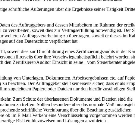
tige schriftliche Äußerungen über die Ergebnisse seiner Tätigkeit Dritt
 Daten des Auftraggebers und dessen Mitarbeitern im Rahmen der erteil
i zu verarbeiten, soweit dies zur Vertragserfüllung notwendig ist. Der S
ur weiteren Auftragsverarbeitung zu übertragen, soweit er dieses im R
ges auf den Datenschutz verpflichtet hat.
ht, soweit dies zur Durchführung eines Zertifizierungsaudits in der Ka
 Personen ihrerseits über ihre Verschwiegenheitspflicht belehrt worden s
ch den Zertifizierer/Auditor Einsicht in seine - vom Steuerberater abgel
ittlung von Unterlagen, Dokumenten, Arbeitsergebnissen etc. auf Papie
zu beachten. Der Auftraggeber stellt seinerseits sicher, dass er als Em
ihm zugeleiteten Papiere oder Dateien nur den hierfür zuständigen Stel
Verkehr. Zum Schutz der überlassenen Dokumente und Dateien sind die
nahmen zu treffen. Sollten besondere über das normale Maß hinausge
prechende schriftliche Vereinbarung über die Beachtung zusätzlicher,
ndere ob im E-Mail-Verkehr eine Verschlüsselung vorgenommen werden 
f derartige Risiken hinzuweisen und Lösungen anzubieten.