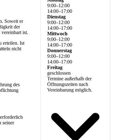
9
:
00
–
12
:
00
14
:
00
–
17
:
00
Dienstag
n. Soweit er
9
:
00
–
12
:
00
ßigkeit der
14
:
00
–
17
:
00
ereinbart ist.
Mittwoch
9
:
00
–
12
:
00
erteilen. Ist
14
:
00
–
17
:
00
tteln nicht
Donnerstag
9
:
00
–
12
:
00
14
:
00
–
17
:
00
Freitag
geschlossen
Termine außerhalb der
Öffnungszeiten nach
ührung des
Vereinbarung möglich.
pflichtung
erforderlich
n seiner