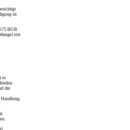
erichtigt
igung ist
§ 675 BGB
Mangel erst
t er
ndenden
uf die
r Handlung,
it
en.
rd