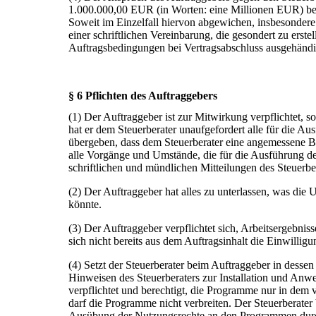
1.000.000,00 EUR (in Worten: eine Millionen EUR) be
Soweit im Einzelfall hiervon abgewichen, insbesondere 
einer schriftlichen Vereinbarung, die gesondert zu ers
Auftragsbedingungen bei Vertragsabschluss ausgehändi
§ 6 Pflichten des Auftraggebers
(1) Der Auftraggeber ist zur Mitwirkung verpflichtet, 
hat er dem Steuerberater unaufgefordert alle für die A
übergeben, dass dem Steuerberater eine angemessene Bea
alle Vorgänge und Umstände, die für die Ausführung de
schriftlichen und mündlichen Mitteilungen des Steuerb
(2) Der Auftraggeber hat alles zu unterlassen, was die 
könnte.
(3) Der Auftraggeber verpflichtet sich, Arbeitsergebnis
sich nicht bereits aus dem Auftragsinhalt die Einwillig
(4) Setzt der Steuerberater beim Auftraggeber in desse
Hinweisen des Steuerberaters zur Installation und A
verpflichtet und berechtigt, die Programme nur in dem
darf die Programme nicht verbreiten. Der Steuerberater 
Ausübung der Nutzungsrechte an den Programmen durch