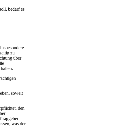
oll, bedarf es
 Insbesondere
eitig zu
ichtung über
lle
halten.
rächtigen
geben, soweit
pflichtet, den
ber
ftraggeber
lassen, was der