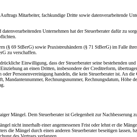
es Auftrags Mitarbeiter, fachkundige Dritte sowie datenverarbeitende U
 datenverarbeitenden Unternehmen hat der Steuerberater dafür zu sorge
flichten.
etern (§ 69 StBerG) sowie Praxistreuhändern (§ 71 StBerG) im Falle ihre
erG zu verschaffen.
sdrückliche Einwilligung, dass der Steuerberater seine bestehenden und
nziehung an einen Dritten, insbesondere der Creditreform, übertragen
 oder Personenvereinigung handeln, die kein Steuerberater ist. An die
rift, Mandantennummer, Rechnungsnummer, Rechnungsdatum, Höhe de
ng.
waiger Mängel. Dem Steuerberater ist Gelegenheit zur Nachbesserung z
Mängel nicht innerhalb einer angemessenen Frist oder lehnt er die Mänge
ters die Mängel durch einen anderen Steuerberater beseitigen lassen, b
hung des Vertrags verlangen.