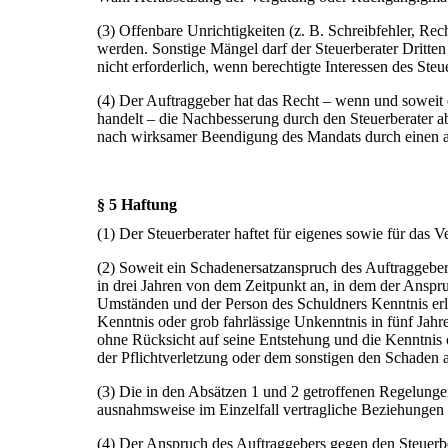
(3) Offenbare Unrichtigkeiten (z. B. Schreibfehler, Rec
werden. Sonstige Mängel darf der Steuerberater Dritten
nicht erforderlich, wenn berechtigte Interessen des Ste
(4) Der Auftraggeber hat das Recht – wenn und soweit
handelt – die Nachbesserung durch den Steuerberater 
nach wirksamer Beendigung des Mandats durch einen and
§ 5 Haftung
(1) Der Steuerberater haftet für eigenes sowie für das V
(2) Soweit ein Schadenersatzanspruch des Auftraggebers 
in drei Jahren von dem Zeitpunkt an, in dem der Anspr
Umständen und der Person des Schuldners Kenntnis erla
Kenntnis oder grob fahrlässige Unkenntnis in fünf Jahr
ohne Rücksicht auf seine Entstehung und die Kenntnis
der Pflichtverletzung oder dem sonstigen den Schaden a
(3) Die in den Absätzen 1 und 2 getroffenen Regelunge
ausnahmsweise im Einzelfall vertragliche Beziehungen
(4) Der Anspruch des Auftraggebers gegen den Steuerber