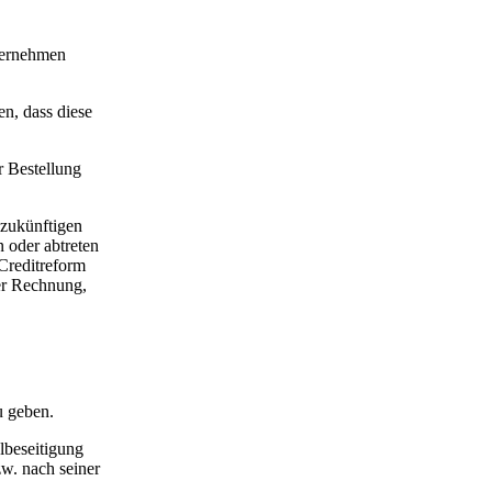
nternehmen
n, dass diese
r Bestellung
 zukünftigen
 oder abtreten
 Creditreform
r Rechnung,
u geben.
lbeseitigung
zw. nach seiner