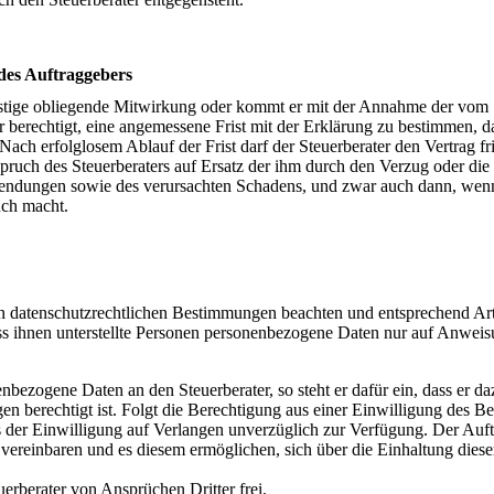
des Auftraggebers
onstige obliegende Mitwirkung oder kommt er mit der Annahme der vom 
r berechtigt, eine angemessene Frist mit der Erklärung zu bestimmen, da
Nach erfolglosem Ablauf der Frist darf der Steuerberater den Vertrag fri
spruch des Steuerberaters auf Ersatz der ihm durch den Verzug oder die
endungen sowie des verursachten Schadens, und zwar auch dann, wen
uch macht.
en datenschutzrechtlichen Bestimmungen beachten und entsprechend Art
 ihnen unterstellte Personen personenbezogene Daten nur auf Anweis
enbezogene Daten an den Steuerberater, so steht er dafür ein, dass er d
 berechtigt ist. Folgt die Berechtigung aus einer Einwilligung des Be
s der Einwilligung auf Verlangen unverzüglich zur Verfügung. Der Auf
ereinbaren und es diesem ermöglichen, sich über die Einhaltung diese
uerberater von Ansprüchen Dritter frei.