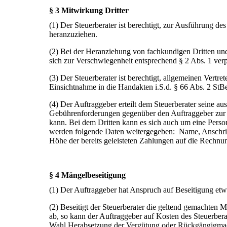
§ 3 Mitwirkung Dritter
(1) Der Steuerberater ist berechtigt, zur Ausführung d
heranzuziehen.
(2) Bei der Heranziehung von fachkundigen Dritten und
sich zur Verschwiegenheit entsprechend § 2 Abs. 1 verp
(3) Der Steuerberater ist berechtigt, allgemeinen Vertr
Einsichtnahme in die Handakten i.S.d. § 66 Abs. 2 StB
(4) Der Auftraggeber erteilt dem Steuerberater seine au
Gebührenforderungen gegenüber den Auftraggeber zur Ei
kann. Bei dem Dritten kann es sich auch um eine Person
werden folgende Daten weitergegeben: Name, Ansch
Höhe der bereits geleisteten Zahlungen auf die Rechnu
§ 4 Mängelbeseitigung
(1) Der Auftraggeber hat Anspruch auf Beseitigung et
(2) Beseitigt der Steuerberater die geltend gemachten 
ab, so kann der Auftraggeber auf Kosten des Steuerbera
Wahl Herabsetzung der Vergütung oder Rückgängigmac