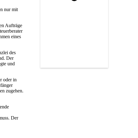
en nur mit
ten Aufträge
teuerberater
ahmen eines
nzlei des
ind. Der
egte und
r oder in
pfänger
len zugehen.
hende
muss. Der