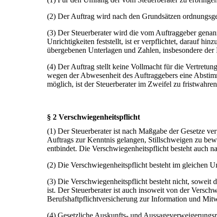
(2) Der Auftrag wird nach den Grundsätzen ordnungsg
(3) Der Steuerberater wird die vom Auftraggeber genan
Unrichtigkeiten feststellt, ist er verpflichtet, darauf 
übergebenen Unterlagen und Zahlen, insbesondere der Bu
(4) Der Auftrag stellt keine Vollmacht für die Vertretung
wegen der Abwesenheit des Auftraggebers eine Abstimm
möglich, ist der Steuerberater im Zweifel zu fristwahre
§ 2 Verschwiegenheitspflicht
(1) Der Steuerberater ist nach Maßgabe der Gesetze ve
Auftrags zur Kenntnis gelangen, Stillschweigen zu bewah
entbindet. Die Verschwiegenheitspflicht besteht auch n
(2) Die Verschwiegenheitspflicht besteht im gleichen Um
(3) Die Verschwiegenheitspflicht besteht nicht, soweit 
ist. Der Steuerberater ist auch insoweit von der Versc
Berufshaftpflichtversicherung zur Information und Mitwi
(4) Gesetzliche Auskunfts- und Aussageverweigerungs