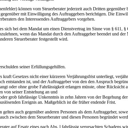
henfehler) können vom Steuerberater jederzeit auch Dritten gegenüber b
 gegenüber mit Einwilligung des Auftraggebers berichtigen. Die Einwill
uerberaters den Interessendes Auftraggebers vorgehen.
 es sich bei dem Mandat um einen Dienstvertrag im Sinne von § 611, 
abzulehnen, wenn das Mandat durch den Auftraggeber beendet und der 
eren Steuerberater festgestellt wird.
erschulden seiner Erfüllungsgehilfen.
kraft Gesetzes nicht einer kürzeren Verjährungsfrist unterliegt, verjähr
uch entstanden ist, und der Auftraggeber von den den Anspruch begrü
ngt oder ohne grobe Fahrlässigkeit erlangen müsste, ohne Rücksicht a
en von seiner Entstehung an und
 oder grob fahrlässige Unkenntnis in zehn Jahren von der Begehung de
uslösenden Ereignis an. Maßgeblich ist die früher endende Frist.
n gelten auch gegenüber anderen Personen als dem Auftraggeber, sowe
 auch zwischen dem Steuerberater und diesen Personen begründet werd
ater auf Ersatz eines nach Abs. l fahrlässig verursachten Schadens wi