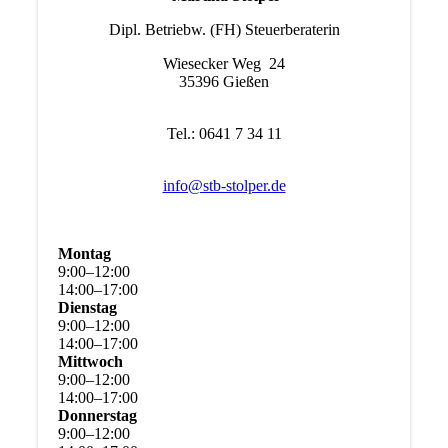
Dipl. Betriebw. (FH) Steuerberaterin
Wiesecker Weg 24
35396 Gießen
Tel.: 0641 7 34 11
info@stb-stolper.de
Montag
9
:
00
–
12
:
00
14
:
00
–
17
:
00
Dienstag
9
:
00
–
12
:
00
14
:
00
–
17
:
00
Mittwoch
9
:
00
–
12
:
00
14
:
00
–
17
:
00
Donnerstag
9
:
00
–
12
:
00